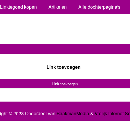
Linktegoed kopen
Artikelen
Alle dochterpagina's
Link toevoegen
Link toevoegen
ight © 2023 Onderdeel van
BaakmanMedia
&
Vrolijk Internet S